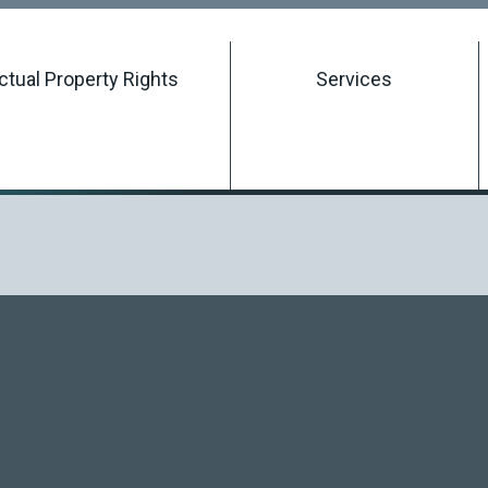
Searching Intellectual Property Rights
ectual Property Rights
Services
Registering an Intellectual Property Right
Managing an Intellectual Property Right
Terminating an Intellectual Property Right