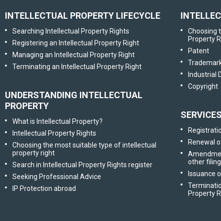
INTELLECTUAL PROPERTY LIFECYCLE
INTELLE
Searching Intellectual Property Rights
Choosing t
Property R
Registering an Intellectual Property Right
Patent
Managing an Intellectual Property Right
Trademar
Terminating an Intellectual Property Right
Industrial
Copyright
UNDERSTANDING INTELLECTUAL
PROPERTY
SERVICE
What is Intellectual Property?
Registratio
Intellectual Property Rights
Renewal of
Choosing the most suitable type of intellectual
property right
Amendment 
other filin
Search in Intellectual Property Rights register
Issuance o
Seeking Professional Advice
Terminatio
IP Protection abroad
Property R