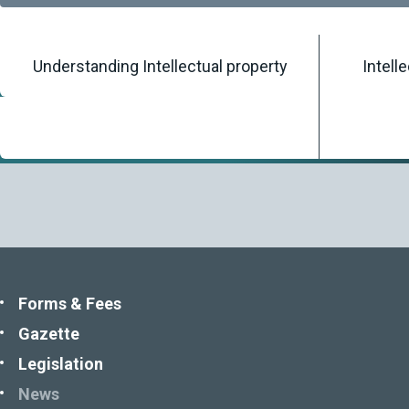
Understanding Intellectual property
Intell
Home
/
Knowledgebase
/
News
Forms & Fees
Gazette
Legislation
News