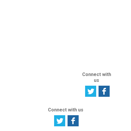
Survey
IP Protection
Tell us your
abroad
opinion
ABOUT US
ABOUT THIS
SITE
Connect with
us
Connect with us