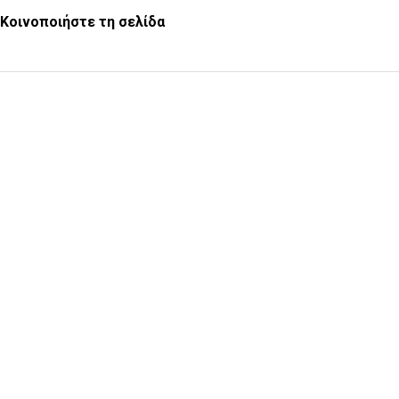
Κοινοποιήστε τη σελίδα
Υποβολή ερωτήματος
Εγγραφή στο ενημερωτικό δελτίο
Έρευνα Ικανοποίησης χρηστών