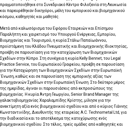
πραγματοποιήθηκε στο Συνεδριακό Κέντρο Φιλοξενία στη Λευκωσία
και παρευρέθηκαν δικηγόροι, μέλη του εμπορικού και βιομηχανικού
κόσμου, καθηγητές και μαθητές.
Μετά από καλωσόρισμα του Εφόρου Εταιρειών και Επίσημου
Παραλήπτη και χαιρετισμό του Υπουργού Ενέργειας, Εμπορίου,
Βιομηχανίας και Τουρισμού, η κυρία Στάλω Παπαϊωάννου,
προϊστάμενη του Κλάδου Πνευματικής και Βιομηχανικής Ιδιοκτησίας,
προέβη σε παρουσίαση για την κατοχύρωση των Βιομηχανικών
Σχεδίων στην Κύπρο. Στη συνέχεια η κυρία Kelly Bennet, του Legal
Practice Service, του Ευρωπαϊκού Γραφείου, προέβη σε παρουσίαση
για την Καταχώρηση των Βιομηχανικών Σχεδίων στην Ευρωπαϊκή
΄Ενωση, καθώς και σε παρουσίαση της εμπορικής αξίας των
Βιομηχανικών Σχεδίων στην Ευρωπαϊκή Ένωση. Στο δεύτερο μέρος
της ημερίδας, έγιναν οι παρουσιάσεις από εκπροσώπους της
βιομηχανίας. Η κυρία Άντρη Γεωργίου, Senior Brand Manager της
γαλακτοβιομηχανίας Χαραλαμπίδης Κρίστης, μίλησε για την
ανεκτίμητη αξία ενός βιομηχανικού σχεδίου και από ο κύριος Γιάννης
Κωνσταντινίδης, Διευθυντής της εταιρείας A.C. Technometal Ltd, για
την διαδικασία και το αποτέλεσμα της κατοχύρωσης ενός
βιομηχανικού σχεδίου. Στο τέλος, τρείς ομάδες από καθηγητές και