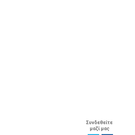
Εγγραφή στο
Αναζητώντας
ενημερωτικό
επαγγελματική
δελτίο
συμβουλή
Έρευνα
Προστασία
Ικανοποίησης
Διανοητικής
χρηστών
Ιδιοκτησίας
Πείτε μας τη
στο εξωτερικό
γνώμη σας
ΚΛΑΔΟΣ
ΔΙΑΝΟΗΤΙΚΗΣ
ΙΔΙΟΚΤΗΣΙΑΣ
ΑΝΑΦΟΡΙΚΑ
ΜΕ ΤΗΝ
ΙΣΤΟΣΕΛΙΔΑ
Συνδεθείτε
μαζί μας