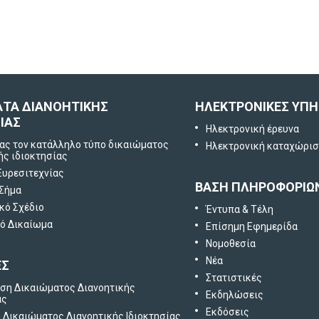
Πείτε μας τη γνώμη
σας
ΑΤΑ ΔΙΑΝΟΗΤΙΚΗΣ
ΗΛΕΚΤΡΟΝΙΚΕΣ ΥΠΗ
ΙΑΣ
Ηλεκτρονική έρευνα
ας τον κατάλληλο τύπο δικαιώματος
Ηλεκτρονική καταχώρι
ής ιδιοκτησίας
Ευρεσιτεχνίας
ΒΑΣΗ ΠΛΗΡΟΦΟΡΙΩ
 Σήμα
κό Σχέδιο
Έντυπα & Τέλη
ό Δικαίωμα
Επίσημη Εφημερίδα
Νομοθεσία
Νέα
ΕΣ
Στατιστικές
ση Δικαιώματος Διανοητικής
Εκδηλώσεις
ας
Εκδόσεις
Δικαιώματος Διανοητικής Ιδιοκτησίας