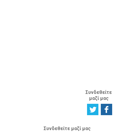
Ιδιοκτησίας
Πείτε μας τη
στο εξωτερικό
γνώμη σας
ΚΛΑΔΟΣ
ΔΙΑΝΟΗΤΙΚΗΣ
ΙΔΙΟΚΤΗΣΙΑΣ
ΑΝΑΦΟΡΙΚΑ
ΜΕ ΤΗΝ
ΙΣΤΟΣΕΛΙΔΑ
Συνδεθείτε
μαζί μας
Συνδεθείτε μαζί μας