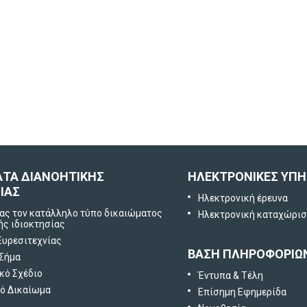
Έρευνα
Ικανοποίησης
χρηστών
Πείτε μας τη γνώμη
σας
ΑΤΑ ΔΙΑΝΟΗΤΙΚΗΣ
ΗΛΕΚΤΡΟΝΙΚΕΣ ΥΠΗ
ΙΑΣ
Ηλεκτρονική έρευνα
ας τον κατάλληλο τύπο δικαιώματος
Ηλεκτρονική καταχώρι
ής ιδιοκτησίας
Ευρεσιτεχνίας
ΒΑΣΗ ΠΛΗΡΟΦΟΡΙΩ
 Σήμα
κό Σχέδιο
Έντυπα & Τέλη
ό Δικαίωμα
Επίσημη Εφημερίδα