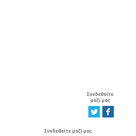
Ιδιοκτησίας
Πείτε μας τη
στο εξωτερικό
γνώμη σας
ΚΛΑΔΟΣ
ΔΙΑΝΟΗΤΙΚΗΣ
ΙΔΙΟΚΤΗΣΙΑΣ
ΑΝΑΦΟΡΙΚΑ
ΜΕ ΤΗΝ
ΙΣΤΟΣΕΛΙΔΑ
Συνδεθείτε
μαζί μας
Συνδεθείτε μαζί μας