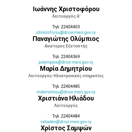
Ιωάννης Χριστοφόρου
Λειτουργός Α'
Τηλ. 22404403
ichristoforou@drcor.meci.gov.cy
Παναγιώτης Ολύμπιος
Ανώτερος Εξεταστής
Τηλ. 22404369
polympios@drcor.meci.gov.cy
Μαρία Δημητρίου
Λειτουργός-Ηλεκτρονικές υπηρεσίες
Τηλ. 22404485
mdemetriou@drcor.meci.gov.cy
Χριστιάνα Ηλιάδου
Λειτουργός
Τηλ. 22404484
celiades@drcor.meci.gov.cy
Χρίστος Σαμψών