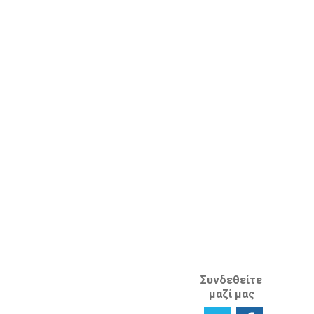
Αναζητώντας
ενημερωτικό
επαγγελματική
δελτίο
συμβουλή
Έρευνα
Προστασία
Ικανοποίησης
Διανοητικής
χρηστών
Ιδιοκτησίας
Πείτε μας τη
στο εξωτερικό
γνώμη σας
ΚΛΑΔΟΣ
ΔΙΑΝΟΗΤΙΚΗΣ
ΙΔΙΟΚΤΗΣΙΑΣ
ΑΝΑΦΟΡΙΚΑ
ΜΕ ΤΗΝ
ΙΣΤΟΣΕΛΙΔΑ
Συνδεθείτε
μαζί μας