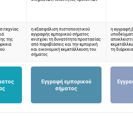
σιτεχνίας
η εξασφάλιση πιστοποιητικού
η εγγραφή 
κά
εγγραφής εμπορικού σήματος
υποδείγματ
ης της
ενισχύει τη δυνατότητα προστασίας
αποκλειστι
άρκεια
από παραβιάσεις και την εμπορική
εκμετάλλευ
κού
και οικονομική εκμετάλλευση του
τη διάρκει
σήματος
ματος
Εγγραφή εμπορικού
Εγγρα
ας
σήματος