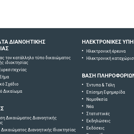
Πείτε μας τη γνώμη
σας
ΑΤΑ ΔΙΑΝΟΗΤΙΚΗΣ
ΗΛΕΚΤΡΟΝΙΚΕΣ ΥΠΗ
ΙΑΣ
Ηλεκτρονική έρευνα
ας τον κατάλληλο τύπο δικαιώματος
Ηλεκτρονική καταχώρι
ής ιδιοκτησίας
Ευρεσιτεχνίας
ΒΑΣΗ ΠΛΗΡΟΦΟΡΙΩ
 Σήμα
κό Σχέδιο
Έντυπα & Τέλη
ό Δικαίωμα
Επίσημη Εφημερίδα
Νομοθεσία
Νέα
ΕΣ
Στατιστικές
ση Δικαιώματος Διανοητικής
Εκδηλώσεις
ας
Εκδόσεις
Δικαιώματος Διανοητικής Ιδιοκτησίας