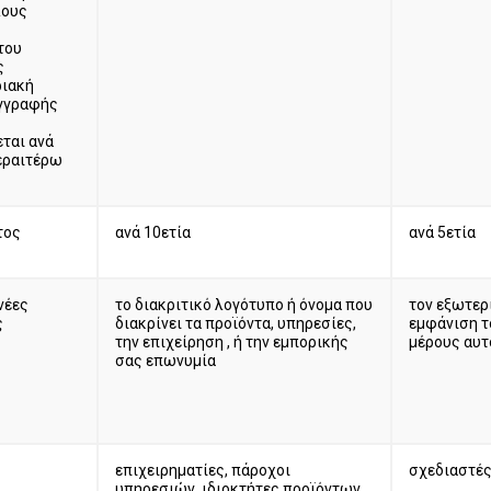
λους
του
ς
ριακή
εγγραφής
ται ανά
εραιτέρω
τος
ανά 10ετία
ανά 5ετία
νέες
το διακριτικό λογότυπο ή όνομα που
τον εξωτερ
ς
διακρίνει τα προϊόντα, υπηρεσίες,
εμφάνιση τ
την επιχείρηση , ή την εμπορικής
μέρους αυτ
σας επωνυμία
επιχειρηματίες, πάροχοι
σχεδιαστές
υπηρεσιών, ιδιοκτήτες προϊόντων