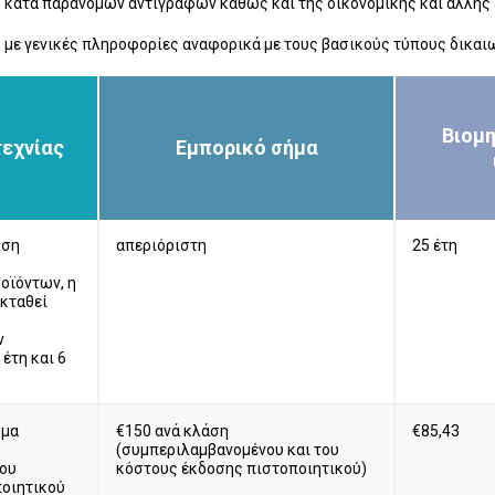
 κατά παράνομων αντιγραφών καθώς και της οικονομικής και άλλης ε
 με γενικές πληροφορίες αναφορικά με τους βασικούς τύπους δικαι
Βιομη
εχνίας
Εμπορικό σήμα
ωση
απεριόριστη
25 έτη
οϊόντων, η
εκταθεί
ν
έτη και 6
ωμα
€150 ανά κλάση
€85,43
(συμπεριλαμβανομένου και του
του
κόστους έκδοσης πιστοποιητικού)
οιητικού