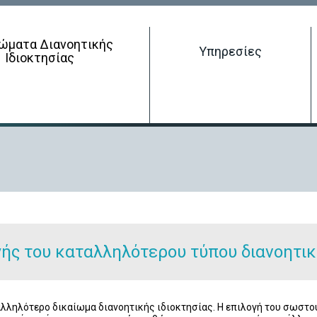
ώματα Διανοητικής
Έρευνα σε δικαιώματα διανοητικής ιδιοκτησίας
Υπηρεσίες
Ιδιοκτησίας
Κατοχύρωση Δικαιώματος Διανοητικής Ιδιοκτησίας
διο
/
Κύκλος Ζωής
/
Εγγραφή Βιομηχανικού Σχεδίου
/
Κατανοώντας το 
Διαχείριση Δικαιώματος Διανοητικής Ιδιοκτησίας
Τερματισμός Δικαιώματος Διανοητικής Ιδιοκτησίας
ής του καταλληλότερου τύπου διανοητικ
αταλληλότερο δικαίωμα διανοητικής ιδιοκτησίας. Η επιλογή του σωστ