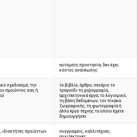
αυτόματη προστασία, δεν έχει
κόστος ανανέωσης
ικό σχεδιασμό, την
το βιβλίο, άρθρο, σενάριο το
ου προϊόντος σας ή
τραγούδι τη χορογραφία,
ού
αρχιτεκτονικά έργα, το λογισμικό,
τη βάση δεδομένων, τον πίνακα
ζωγραφικής, τη φωτογραφία ή
άλλο έργο τέχνης το οποίο έχετε
δημιουργήσει
, ιδιοκτήτες προϊόντων
συγγραφείς, καλλιτέχνες,
αρχιτέκτονες,