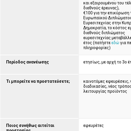
και εξαιρουμένου του τέ
διεθνούς έρευνας),
€100 για την επικύρωση 
Ευρωπαϊκού Διπλώματο
Ευρεσιτεχνίας στην Κυπ
Δημοκρατία, το κόστος 
διεθνούς διπλώματος
ευρεσιτεχνίας μεταβάλλε
έτος (πατήστε
εδώ
για π
πληροφορίες)
Περίοδος ανανέωσης
ετησίως, με αρχή το 3ο έ
Τι μπορείτε να προστατεύσετε;
καινοτόμες εφευρέσεις, 
διαδικασίες, νέος τρόπο
λειτουργίας προϊόντος
Ποιος συνήθως αιτείται
εφευρέτες
προστασίας