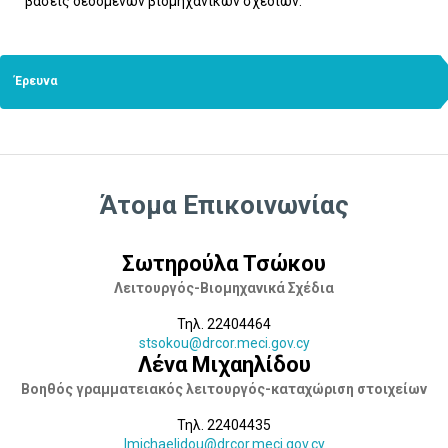
βάσεις δεδομένων βιομηχανικών σχεδίων.
Έρευνα
Άτομα Επικοινωνίας
Σωτηρούλα Τσώκου
Λειτουργός-Βιομηχανικά Σχέδια
Τηλ. 22404464
stsokou@drcor.meci.gov.cy
Λένα Μιχαηλίδου
Βοηθός γραμματειακός λειτουργός-καταχώριση στοιχείων
Τηλ. 22404435
lmichaelidou@drcor.meci.gov.cy