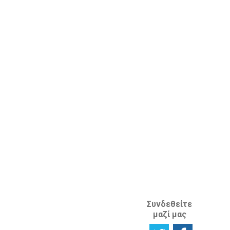
Αναζητώντας
ενημερωτικό
επαγγελματική
δελτίο
συμβουλή
Έρευνα
Προστασία
Ικανοποίησης
Διανοητικής
χρηστών
Ιδιοκτησίας
Πείτε μας τη
στο εξωτερικό
γνώμη σας
ΚΛΑΔΟΣ
ΔΙΑΝΟΗΤΙΚΗΣ
ΙΔΙΟΚΤΗΣΙΑΣ
ΑΝΑΦΟΡΙΚΑ
ΜΕ ΤΗΝ
ΙΣΤΟΣΕΛΙΔΑ
Συνδεθείτε
μαζί μας