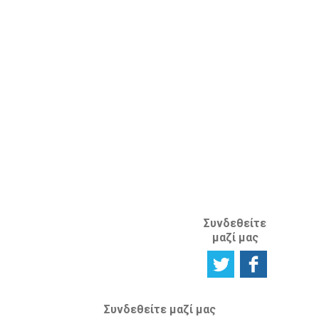
Ιδιοκτησίας
Πείτε μας τη
στο εξωτερικό
γνώμη σας
ΚΛΑΔΟΣ
ΔΙΑΝΟΗΤΙΚΗΣ
ΙΔΙΟΚΤΗΣΙΑΣ
ΑΝΑΦΟΡΙΚΑ
ΜΕ ΤΗΝ
ΙΣΤΟΣΕΛΙΔΑ
Συνδεθείτε
μαζί μας
Συνδεθείτε μαζί μας