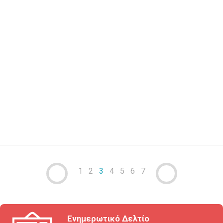
03 ΣΕΠ 2025
Στατιστικές
Εγγραφή δικαιωμάτων διανοητικής ιδιοκτησίας μέχρι τις
31/07/2025
περισσότερα
1
2
3
4
5
6
7
Ενημερωτικό Δελτίο